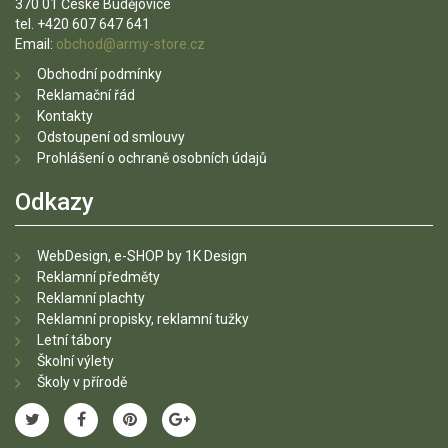
370 01 České Budějovice
tel. +420 607 647 641
Email:
obchod@army-store.cz
Obchodní podmínky
Reklamační řád
Kontakty
Odstoupení od smlouvy
Prohlášení o ochraně osobních údajů
Odkazy
WebDesign, e-SHOP by 1K Design
Reklamní předměty
Reklamní plachty
Reklamní propisky, reklamní tužky
Letní tábory
Školní výlety
Školy v přírodě