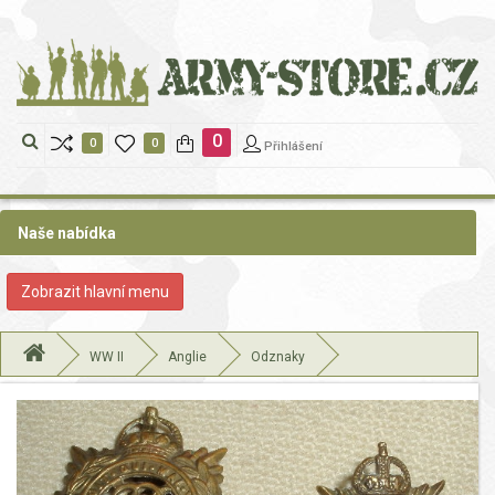
https://www.traditionrolex.com/22
0
0
0
Přihlášení
Naše nabídka
Zobrazit
Zobrazit hlavní menu
nabidku
WW II
Anglie
Odznaky