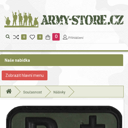
https://www.traditionrolex.com/22
0
0
0
Přihlášení
Naše nabídka
Zobrazit
Zobrazit hlavní menu
nabidku
Současnost
Nášivky