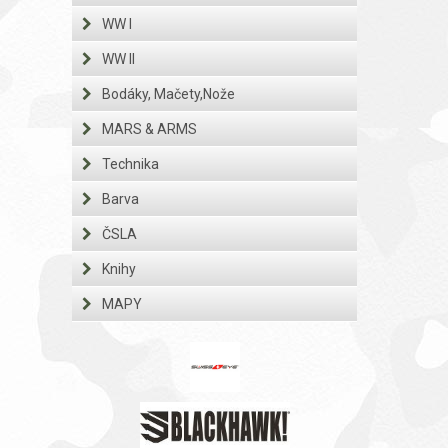
WW I
WW II
Bodáky, Mačety,Nože
MARS & ARMS
Technika
Barva
ČSLA
Knihy
MAPY