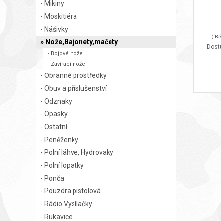
- Mikiny
- Moskitiéra
- Nášivky
( B
» Nože,Bajonety,mačety
Dostu
- Bojové nože
- Zavírací nože
- Obranné prostředky
- Obuv a příslušenství
- Odznaky
- Opasky
- Ostatní
- Peněženky
- Polní láhve, Hydrovaky
- Polní lopatky
- Ponča
- Pouzdra pistolová
- Rádio Vysílačky
- Rukavice