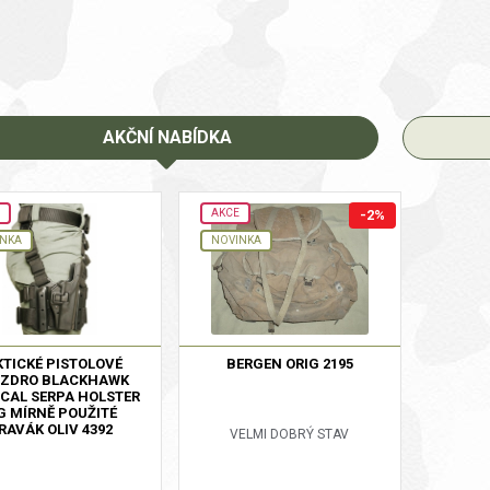
AKČNÍ NABÍDKA
AKCE
-2%
INKA
NOVINKA
KTICKÉ PISTOLOVÉ
BERGEN ORIG 2195
ZDRO BLACKHAWK
ICAL SERPA HOLSTER
G MÍRNĚ POUŽITÉ
RAVÁK OLIV 4392
VELMI DOBRÝ STAV