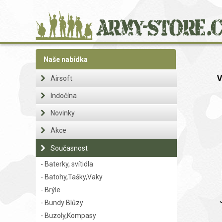
https://www.traditionrolex.com/22
Naše nabídka
V
Airsoft
Indočína
Novinky
Akce
Současnost
- Baterky, svítidla
- Batohy,Tašky,Vaky
- Brýle
- Bundy Blůzy
- Buzoly,Kompasy