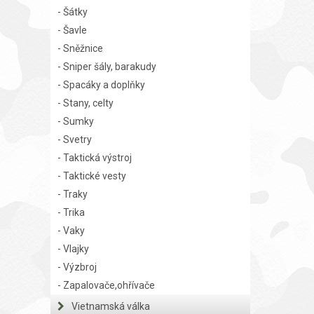
- Šátky
- Šavle
- Sněžnice
- Sniper šály, barakudy
- Spacáky a doplňky
- Stany, celty
- Sumky
- Svetry
- Taktická výstroj
- Taktické vesty
- Traky
- Trika
- Vaky
- Vlajky
- Výzbroj
- Zapalovače,ohřívače
Vietnamská válka