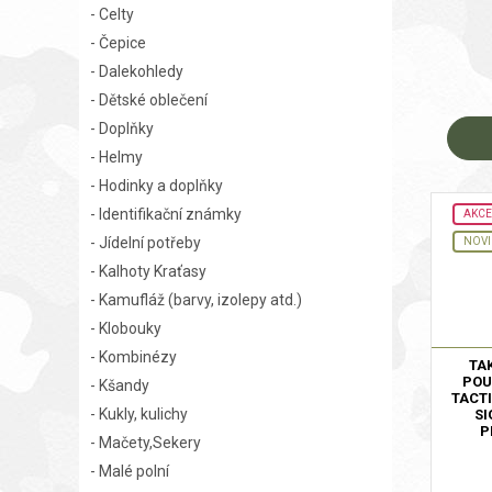
- Celty
- Čepice
- Dalekohledy
- Dětské oblečení
- Doplňky
- Helmy
- Hodinky a doplňky
- Identifikační známky
AKCE
- Jídelní potřeby
NOV
- Kalhoty Kraťasy
- Kamufláž (barvy, izolepy atd.)
- Klobouky
- Kombinézy
TA
POU
- Kšandy
TACT
- Kukly, kulichy
SI
P
- Mačety,Sekery
- Malé polní