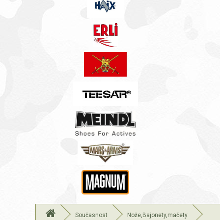
Současnost
Nože,Bajonety,mačety