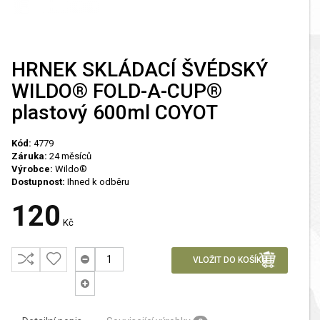
HRNEK SKLÁDACÍ ŠVÉDSKÝ
WILDO® FOLD-A-CUP®
plastový 600ml COYOT
Kód:
4779
Záruka:
24 měsíců
Výrobce:
Wildo®
Dostupnost:
Ihned k odběru
120
Kč
VLOŽIT DO KOŠÍKU