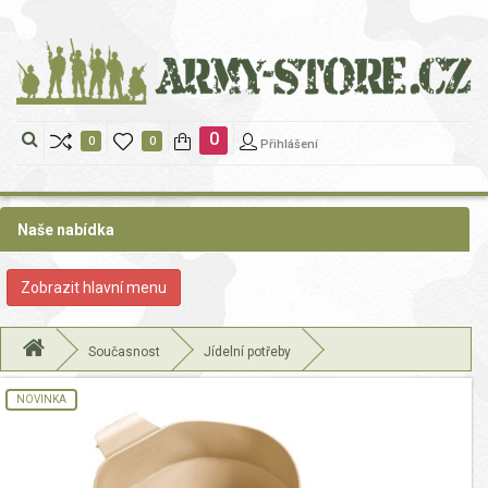
https://www.traditionrolex.com/22
0
0
0
Přihlášení
Naše nabídka
Zobrazit
Zobrazit hlavní menu
nabidku
Současnost
Jídelní potřeby
NOVINKA