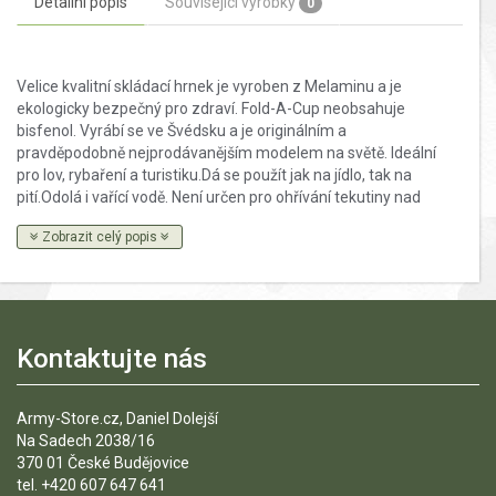
Detailní popis
Související výrobky
0
Velice kvalitní skládací hrnek je vyroben z Melaminu a je
ekologicky bezpečný pro zdraví. Fold-A-Cup neobsahuje
bisfenol. Vyrábí se ve Švédsku a je originálním a
pravděpodobně nejprodávanějším modelem na světě. Ideální
pro lov, rybaření a turistiku.Dá se použít jak na jídlo, tak na
pití.Odolá i vařící vodě. Není určen pro ohřívání tekutiny nad
ohněm! Velikost hrnku v rozloženém stavu: 11 x 10 x 3,5 cm,
Zobrazit celý popis
Velikost hrnku ve složeném stavu: 11 x 10 x 7 cm. Hmotnost:
46 gramů Objem: 0,6 l
Kontaktujte nás
Army-Store.cz, Daniel Dolejší
Na Sadech 2038/16
370 01 České Budějovice
tel. +420 607 647 641