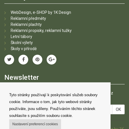
WebDesign, e-SHOP by 1K Design
Reklamní předměty
Reklamní plachty
Reklamní propisky, reklamní tužky
Letní tábory
Školní výlety
Školy v přírodě
Newsletter
Zadejte prosím vaší emailovou adresu pro zasílání novinek z
Tyto stránky používají k poskytování služeb soubory
našeho shopu.
cookie. Informace o tom, jak tyto webové stránky
Váš
používáte, jsou sdíleny. Používáním těchto stránek
OK
email
souhlasíte s použitím souboru cookie.
Nastavení preferencí cookies