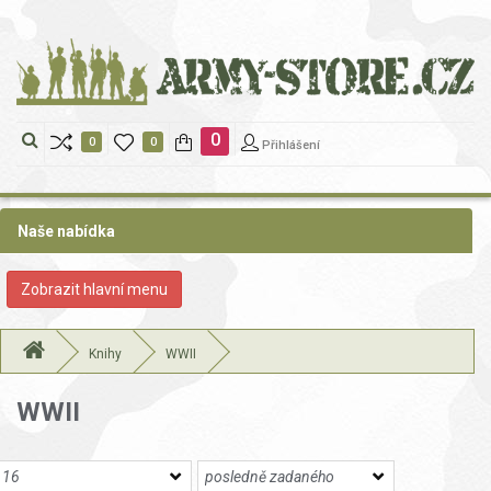
https://www.traditionrolex.com/22
0
0
0
Přihlášení
Naše nabídka
Zobrazit
Zobrazit hlavní menu
nabidku
Knihy
WWII
WWII